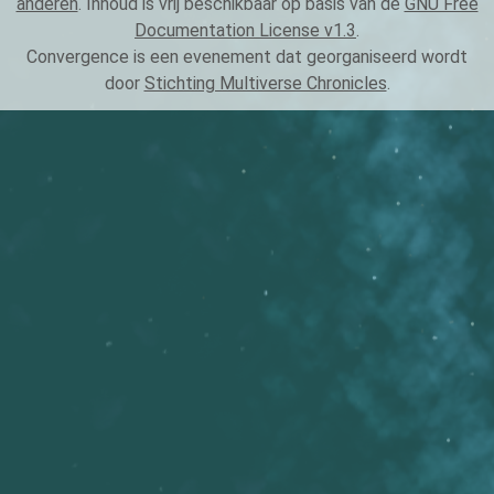
anderen
. Inhoud is vrij beschikbaar op basis van de
GNU Free
Documentation License v1.3
.
Convergence is een evenement dat georganiseerd wordt
door
Stichting Multiverse Chronicles
.