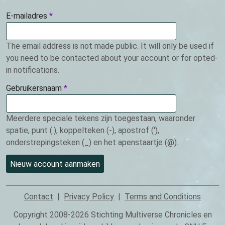
E-mailadres
This
field
is
The email address is not made public. It will only be used if
required.
you need to be contacted about your account or for opted-
in notifications.
Gebruikersnaam
This
field
is
Meerdere speciale tekens zijn toegestaan, waaronder
required.
spatie, punt (.), koppelteken (-), apostrof ('),
onderstrepingsteken (_) en het apenstaartje (@).
Contact
Privacy Policy
Terms and Conditions
Footer
Copyright 2008-2026 Stichting Multiverse Chronicles en