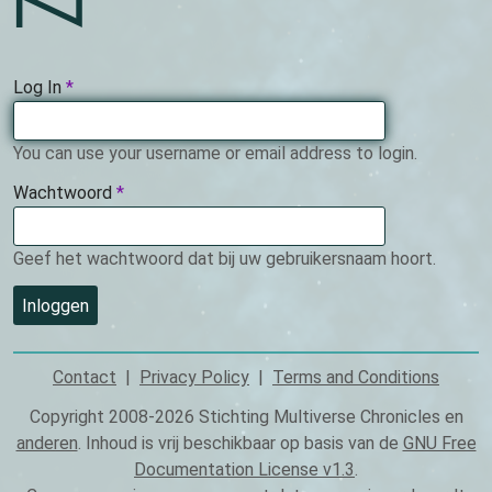
n
Log In
This
field
is
You can use your username or email address to login.
required.
Wachtwoord
This
field
is
Geef het wachtwoord dat bij uw gebruikersnaam hoort.
required.
Contact
Privacy Policy
Terms and Conditions
Footer
Copyright 2008-2026 Stichting Multiverse Chronicles en
anderen
. Inhoud is vrij beschikbaar op basis van de
GNU Free
Documentation License v1.3
.