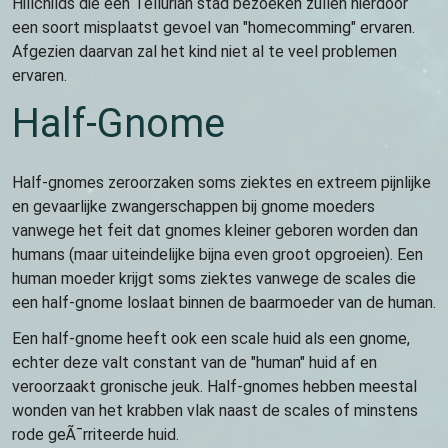
Hillchilds die een Tellurian stad bezoeken zullen hierdoor
een soort misplaatst gevoel van "homecomming" ervaren.
Afgezien daarvan zal het kind niet al te veel problemen
ervaren.
Half-Gnome
Half-gnomes zeroorzaken soms ziektes en extreem pijnlijke
en gevaarlijke zwangerschappen bij gnome moeders
vanwege het feit dat gnomes kleiner geboren worden dan
humans (maar uiteindelijke bijna even groot opgroeien). Een
human moeder krijgt soms ziektes vanwege de scales die
een half-gnome loslaat binnen de baarmoeder van de human.
Een half-gnome heeft ook een scale huid als een gnome,
echter deze valt constant van de "human" huid af en
veroorzaakt gronische jeuk. Half-gnomes hebben meestal
wonden van het krabben vlak naast de scales of minstens
rode geÃ¯rriteerde huid.