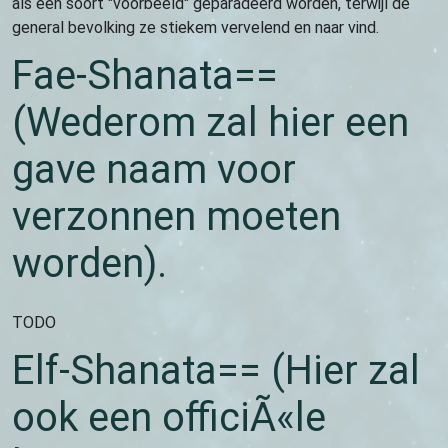
als een soort "voorbeeld" geparadeerd worden, terwijl de
general bevolking ze stiekem vervelend en naar vind.
Fae-Shanata==
(Wederom zal hier een
gave naam voor
verzonnen moeten
worden).
TODO
Elf-Shanata== (Hier zal
ook een officiÃ«le