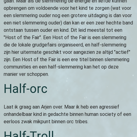
gaan. Maar als de slemmering de energie en liefde kunnen
opbrengen om voldoende voor het kind te zorgen (wat voor
een slemmering ouder nog een grotere uitdaging is dan voor
een niet slemmering ouder) dan kan er een zeer hechte band
ontstaan tussen ouder en kind. Dit leid meestal tot een
"Host of the Fair". Een Host of the Fair is een slemmering
die de lokale grudgefairs organiseerd, en half-slemmering
zijn hier uitermate geschikt voor aangezien ze altijd "actief"
zijn. Een Host of the Fair is een ere titel binnen slemmering
communities en een half-slemmering kan het op deze
manier ver schoppen.
Half-orc
Laat ik graag aan Arjen over. Maar ik heb een agressief
onhandelbaar kind in gedachte binnen human society of een
eerloos zwak mikpunt binnen orc tribes.
Half-Troll